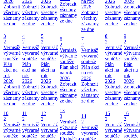
2026
2026
2026
na rok
2026
2026
Zobrazit
Zobrazit
Zobrazit
Zobrazit
2026
Zobrazit
Zobrazi
všechny
všechny
všechny
všechny
Zobrazit
všechny
všechny
záznamy
záznamy
záznamy
záznamy
všechny
záznamy
záznam
ze dne
ze dne
ze dne
ze dne
záznamy
ze dne
ze dne
ze dne
3
4
5
8
9
6
7
2
2
2
2
2
2
2
Vernisáž
Vernisáž
Vernisáž
Vernisáž
Vernisá
Vernisáž
Vernisáž
výtvarné
výtvarné
výtvarné
výtvarné
výtvarn
výtvarné
výtvarné
soutěže
soutěže
soutěže
soutěže
soutěže
soutěže
soutěže
Plán
Plán
Plán
Plán
Plán
Plán akcí
Plán akcí
akcí na
akcí na
akcí na
akcí na
akcí na
na rok
na rok
rok
rok
rok
rok
rok
2026
2026
2026
2026
2026
2026
2026
Zobrazit
Zobrazit
Zobrazit
Zobrazit
Zobrazit
Zobrazit
Zobrazi
všechny
všechny
všechny
všechny
všechny
všechny
všechny
záznamy
záznamy
záznamy
záznamy
záznamy
záznamy
záznam
ze dne
ze dne
ze dne
ze dne
ze dne
ze dne
ze dne
13
10
11
12
15
16
3
14
2
2
2
2
2
Vernisáž
2
Vernisáž
Vernisáž
Vernisáž
Vernisáž
Vernisá
výtvarné
Vernisáž
výtvarné
výtvarné
výtvarné
výtvarné
výtvarn
soutěže
výtvarné
soutěže
soutěže
soutěže
soutěže
soutěže
Přednáška
soutěže