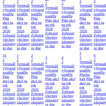
2
2
2
2
2
2
2
Vernisáž
Vernisáž
Vernisáž
Vernisáž
Vernisá
Vernisáž
Vernisáž
výtvarné
výtvarné
výtvarné
výtvarné
výtvarn
výtvarné
výtvarné
soutěže
soutěže
soutěže
soutěže
soutěže
soutěže
soutěže
Plán
Plán
Plán
Plán
Plán
Plán akcí
Plán akcí
akcí na
akcí na
akcí na
akcí na
akcí na
na rok
na rok
rok
rok
rok
rok
rok
2026
2026
2026
2026
2026
2026
2026
Zobrazit
Zobrazit
Zobrazit
Zobrazit
Zobrazit
Zobrazit
Zobrazi
všechny
všechny
všechny
všechny
všechny
všechny
všechny
záznamy
záznamy
záznamy
záznamy
záznamy
záznamy
záznam
ze dne
ze dne
ze dne
ze dne
ze dne
ze dne
ze dne
5
31
1
2
6
3
4
3
2
2
2
2
2
2
Vernisáž
Vernisáž
Vernisáž
Vernisáž
Vernisá
Vernisáž
Vernisáž
výtvarné
výtvarné
výtvarné
výtvarné
výtvarn
výtvarné
výtvarné
soutěže
soutěže
soutěže
soutěže
soutěže
soutěže
soutěže
Plavba
Plán
Plán
Plán
Plán
Plán akcí
Plán akcí
lodí
Plán
akcí na
akcí na
akcí na
akcí na
na rok
na rok
akcí na
rok
rok
rok
rok
2026
2026
rok
2026
2026
2026
2026
Zobrazit
Zobrazit
2026
Zobrazit
Zobrazit
Zobrazit
Zobrazi
všechny
všechny
Zobrazit
všechny
všechny
všechny
všechny
záznamy
záznamy
všechny
záznamy
záznamy
záznamy
záznam
ze dne
ze dne
záznamy