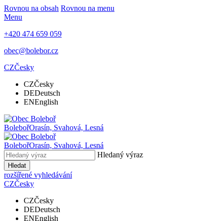
Rovnou na obsah
Rovnou na menu
Menu
+420 474 659 059
obec@bolebor.cz
CZ
Česky
CZ
Česky
DE
Deutsch
EN
English
Boleboř
Orasín, Svahová, Lesná
Boleboř
Orasín, Svahová, Lesná
Hledaný výraz
Hledat
rozšířené vyhledávání
CZ
Česky
CZ
Česky
DE
Deutsch
EN
English