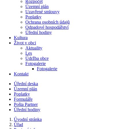
Rozpočet
Územní plán
Uzavřené smlouvy
Poplatky
Ochrana osobních údajů
Odpadové hospodářství
Úřední hodiny
Kultura
Život v obci
Aktuality
Les
Údržba obce
Fotogalerie
Fotogalerie
Kontakt
Úřední deska
Územní plán
Poplatky
Formuláře
Pošta Partner
Úřední hodiny
Úvodní stránka
Úřad