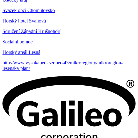
Svazek obcí Chomutovsko
Horský hotel Svahová
Sdružení Západní Krušnohoří
Sociální pomoc
Horský areál Lesná
http://www.vysokapec.cz/obec-43/mikroregiony/mikroregion-
lesenska-plan/