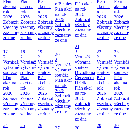
Plán
Plán
Plán
Plán
Plán
o Beatles
Plán akcí
akcí na
akcí na
akcí na
akcí na
akcí na
Plán akcí
na rok
rok
rok
rok
rok
rok
na rok
2026
2026
2026
2026
2026
2026
2026
Zobrazit
Zobrazit
Zobrazit
Zobrazit
Zobrazit
Zobrazi
Zobrazit
všechny
všechny
všechny
všechny
všechny
všechny
všechny
záznamy
záznamy
záznamy
záznamy
záznamy
záznam
záznamy
ze dne
ze dne
ze dne
ze dne
ze dne
ze dne
ze dne
21
17
18
19
3
22
23
20
2
2
2
Vernisáž
2
2
2
Vernisáž
Vernisáž
Vernisáž
výtvarné
Vernisáž
Vernisá
Vernisáž
výtvarné
výtvarné
výtvarné
soutěže
výtvarné
výtvarn
výtvarné
soutěže
soutěže
soutěže
Divadlo na
soutěže
soutěže
soutěže
Plán
Plán
Plán
Červeném
Plán
Plán
Plán akcí
akcí na
akcí na
akcí na
Hrádku
akcí na
akcí na
na rok
rok
rok
rok
Plán akcí
rok
rok
2026
2026
2026
2026
na rok
2026
2026
Zobrazit
Zobrazit
Zobrazit
Zobrazit
2026
Zobrazit
Zobrazi
všechny
všechny
všechny
všechny
Zobrazit
všechny
všechny
záznamy
záznamy
záznamy
záznamy
všechny
záznamy
záznam
ze dne
ze dne
ze dne
ze dne
záznamy
ze dne
ze dne
ze dne
24
25
26
29
30
27
28