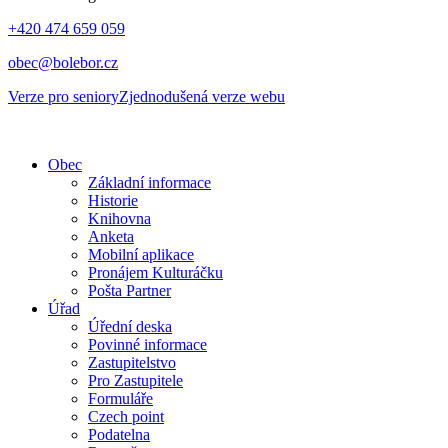
+420 474 659 059
obec@bolebor.cz
Verze pro seniory
Zjednodušená verze webu
Obec
Základní informace
Historie
Knihovna
Anketa
Mobilní aplikace
Pronájem Kulturáčku
Pošta Partner
Úřad
Úřední deska
Povinné informace
Zastupitelstvo
Pro Zastupitele
Formuláře
Czech point
Podatelna