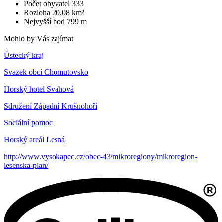
Počet obyvatel
333
Rozloha
20,08 km²
Nejvyšší bod
799 m
Mohlo by Vás zajímat
Ústecký kraj
Svazek obcí Chomutovsko
Horský hotel Svahová
Sdružení Západní Krušnohoří
Sociální pomoc
Horský areál Lesná
http://www.vysokapec.cz/obec-43/mikroregiony/mikroregion-
lesenska-plan/