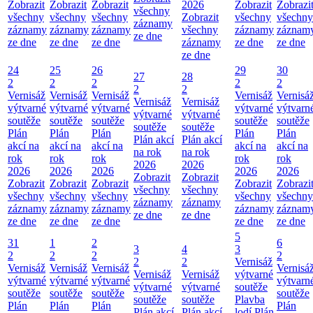
Zobrazit
Zobrazit
Zobrazit
2026
Zobrazit
Zobrazi
všechny
všechny
všechny
všechny
Zobrazit
všechny
všechny
záznamy
záznamy
záznamy
záznamy
všechny
záznamy
záznam
ze dne
ze dne
ze dne
ze dne
záznamy
ze dne
ze dne
ze dne
24
25
26
29
30
27
28
2
2
2
2
2
2
2
Vernisáž
Vernisáž
Vernisáž
Vernisáž
Vernisá
Vernisáž
Vernisáž
výtvarné
výtvarné
výtvarné
výtvarné
výtvarn
výtvarné
výtvarné
soutěže
soutěže
soutěže
soutěže
soutěže
soutěže
soutěže
Plán
Plán
Plán
Plán
Plán
Plán akcí
Plán akcí
akcí na
akcí na
akcí na
akcí na
akcí na
na rok
na rok
rok
rok
rok
rok
rok
2026
2026
2026
2026
2026
2026
2026
Zobrazit
Zobrazit
Zobrazit
Zobrazit
Zobrazit
Zobrazit
Zobrazi
všechny
všechny
všechny
všechny
všechny
všechny
všechny
záznamy
záznamy
záznamy
záznamy
záznamy
záznamy
záznam
ze dne
ze dne
ze dne
ze dne
ze dne
ze dne
ze dne
5
31
1
2
6
3
4
3
2
2
2
2
2
2
Vernisáž
Vernisáž
Vernisáž
Vernisáž
Vernisá
Vernisáž
Vernisáž
výtvarné
výtvarné
výtvarné
výtvarné
výtvarn
výtvarné
výtvarné
soutěže
soutěže
soutěže
soutěže
soutěže
soutěže
soutěže
Plavba
Plán
Plán
Plán
Plán
Plán akcí
Plán akcí
lodí
Plán