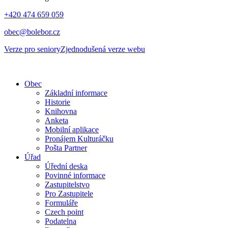
+420 474 659 059
obec@bolebor.cz
Verze pro seniory
Zjednodušená verze webu
Obec
Základní informace
Historie
Knihovna
Anketa
Mobilní aplikace
Pronájem Kulturáčku
Pošta Partner
Úřad
Úřední deska
Povinné informace
Zastupitelstvo
Pro Zastupitele
Formuláře
Czech point
Podatelna