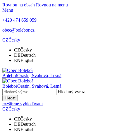
Rovnou na obsah
Rovnou na menu
Menu
+420 474 659 059
obec@bolebor.cz
CZ
Česky
CZ
Česky
DE
Deutsch
EN
English
Boleboř
Orasín, Svahová, Lesná
Boleboř
Orasín, Svahová, Lesná
Hledaný výraz
Hledat
rozšířené vyhledávání
CZ
Česky
CZ
Česky
DE
Deutsch
EN
English