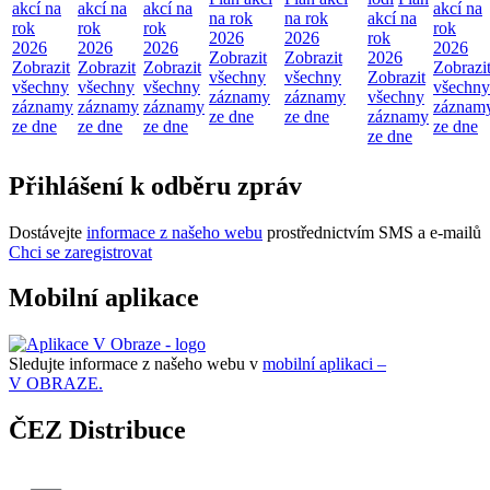
akcí na
akcí na
akcí na
akcí na
na rok
na rok
akcí na
rok
rok
rok
rok
2026
2026
rok
2026
2026
2026
2026
Zobrazit
Zobrazit
2026
Zobrazit
Zobrazit
Zobrazit
Zobrazi
všechny
všechny
Zobrazit
všechny
všechny
všechny
všechny
záznamy
záznamy
všechny
záznamy
záznamy
záznamy
záznam
ze dne
ze dne
záznamy
ze dne
ze dne
ze dne
ze dne
ze dne
Přihlášení k odběru zpráv
Dostávejte
informace z našeho webu
prostřednictvím SMS a e-mailů
Chci se zaregistrovat
Mobilní aplikace
Sledujte informace z našeho webu v
mobilní aplikaci –
V OBRAZE.
ČEZ Distribuce