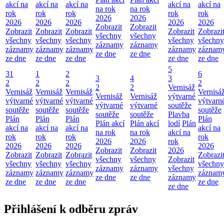
akcí na
akcí na
akcí na
akcí na
akcí na
na rok
na rok
rok
rok
rok
rok
rok
2026
2026
2026
2026
2026
2026
2026
Zobrazit
Zobrazit
Zobrazit
Zobrazit
Zobrazit
Zobrazit
Zobrazi
všechny
všechny
všechny
všechny
všechny
všechny
všechny
záznamy
záznamy
záznamy
záznamy
záznamy
záznamy
záznam
ze dne
ze dne
ze dne
ze dne
ze dne
ze dne
ze dne
5
31
1
2
6
3
4
3
2
2
2
2
2
2
Vernisáž
Vernisáž
Vernisáž
Vernisáž
Vernisá
Vernisáž
Vernisáž
výtvarné
výtvarné
výtvarné
výtvarné
výtvarn
výtvarné
výtvarné
soutěže
soutěže
soutěže
soutěže
soutěže
soutěže
soutěže
Plavba
Plán
Plán
Plán
Plán
Plán akcí
Plán akcí
lodí
Plán
akcí na
akcí na
akcí na
akcí na
na rok
na rok
akcí na
rok
rok
rok
rok
2026
2026
rok
2026
2026
2026
2026
Zobrazit
Zobrazit
2026
Zobrazit
Zobrazit
Zobrazit
Zobrazi
všechny
všechny
Zobrazit
všechny
všechny
všechny
všechny
záznamy
záznamy
všechny
záznamy
záznamy
záznamy
záznam
ze dne
ze dne
záznamy
ze dne
ze dne
ze dne
ze dne
ze dne
Přihlášení k odběru zpráv