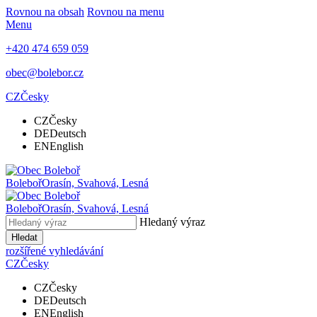
Rovnou na obsah
Rovnou na menu
Menu
+420 474 659 059
obec@bolebor.cz
CZ
Česky
CZ
Česky
DE
Deutsch
EN
English
Boleboř
Orasín, Svahová, Lesná
Boleboř
Orasín, Svahová, Lesná
Hledaný výraz
Hledat
rozšířené vyhledávání
CZ
Česky
CZ
Česky
DE
Deutsch
EN
English