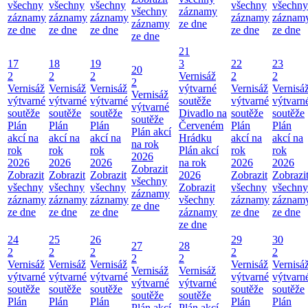
všechny
všechny
všechny
všechny
všechny
všechny
záznamy
záznamy
záznamy
záznamy
záznamy
záznam
záznamy
ze dne
ze dne
ze dne
ze dne
ze dne
ze dne
ze dne
21
17
18
19
3
22
23
20
2
2
2
Vernisáž
2
2
2
Vernisáž
Vernisáž
Vernisáž
výtvarné
Vernisáž
Vernisá
Vernisáž
výtvarné
výtvarné
výtvarné
soutěže
výtvarné
výtvarn
výtvarné
soutěže
soutěže
soutěže
Divadlo na
soutěže
soutěže
soutěže
Plán
Plán
Plán
Červeném
Plán
Plán
Plán akcí
akcí na
akcí na
akcí na
Hrádku
akcí na
akcí na
na rok
rok
rok
rok
Plán akcí
rok
rok
2026
2026
2026
2026
na rok
2026
2026
Zobrazit
Zobrazit
Zobrazit
Zobrazit
2026
Zobrazit
Zobrazi
všechny
všechny
všechny
všechny
Zobrazit
všechny
všechny
záznamy
záznamy
záznamy
záznamy
všechny
záznamy
záznam
ze dne
ze dne
ze dne
ze dne
záznamy
ze dne
ze dne
ze dne
24
25
26
29
30
27
28
2
2
2
2
2
2
2
Vernisáž
Vernisáž
Vernisáž
Vernisáž
Vernisá
Vernisáž
Vernisáž
výtvarné
výtvarné
výtvarné
výtvarné
výtvarn
výtvarné
výtvarné
soutěže
soutěže
soutěže
soutěže
soutěže
soutěže
soutěže
Plán
Plán
Plán
Plán
Plán
Plán akcí
Plán akcí