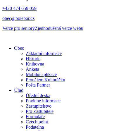
+420 474 659 059
obec@bolebor.cz
Verze pro seniory
Zjednodušená verze webu
Obec
Základní informace
Historie
Knihovna
Anketa
Mobilní aplikace
Pronájem Kulturáčku
Pošta Partner
Úřad
Úřední deska
Povinné informace
Zastupitelstvo
Pro Zastupitele
Formuláře
Czech point
Podatelna