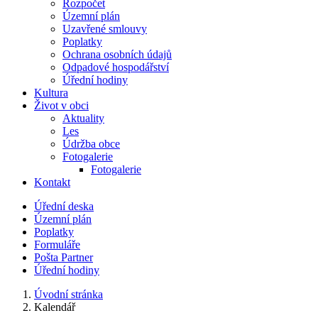
Rozpočet
Územní plán
Uzavřené smlouvy
Poplatky
Ochrana osobních údajů
Odpadové hospodářství
Úřední hodiny
Kultura
Život v obci
Aktuality
Les
Údržba obce
Fotogalerie
Fotogalerie
Kontakt
Úřední deska
Územní plán
Poplatky
Formuláře
Pošta Partner
Úřední hodiny
Úvodní stránka
Kalendář