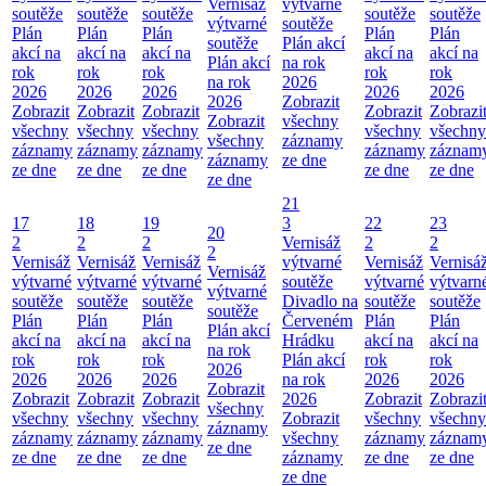
Vernisáž
výtvarné
soutěže
soutěže
soutěže
soutěže
soutěže
výtvarné
soutěže
Plán
Plán
Plán
Plán
Plán
soutěže
Plán akcí
akcí na
akcí na
akcí na
akcí na
akcí na
Plán akcí
na rok
rok
rok
rok
rok
rok
na rok
2026
2026
2026
2026
2026
2026
2026
Zobrazit
Zobrazit
Zobrazit
Zobrazit
Zobrazit
Zobrazi
Zobrazit
všechny
všechny
všechny
všechny
všechny
všechny
všechny
záznamy
záznamy
záznamy
záznamy
záznamy
záznam
záznamy
ze dne
ze dne
ze dne
ze dne
ze dne
ze dne
ze dne
21
17
18
19
3
22
23
20
2
2
2
Vernisáž
2
2
2
Vernisáž
Vernisáž
Vernisáž
výtvarné
Vernisáž
Vernisá
Vernisáž
výtvarné
výtvarné
výtvarné
soutěže
výtvarné
výtvarn
výtvarné
soutěže
soutěže
soutěže
Divadlo na
soutěže
soutěže
soutěže
Plán
Plán
Plán
Červeném
Plán
Plán
Plán akcí
akcí na
akcí na
akcí na
Hrádku
akcí na
akcí na
na rok
rok
rok
rok
Plán akcí
rok
rok
2026
2026
2026
2026
na rok
2026
2026
Zobrazit
Zobrazit
Zobrazit
Zobrazit
2026
Zobrazit
Zobrazi
všechny
všechny
všechny
všechny
Zobrazit
všechny
všechny
záznamy
záznamy
záznamy
záznamy
všechny
záznamy
záznam
ze dne
ze dne
ze dne
ze dne
záznamy
ze dne
ze dne
ze dne