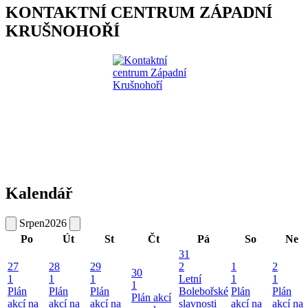
KONTAKTNÍ CENTRUM ZÁPADNÍ
KRUŠNOHOŘÍ
Kalendář
Srpen
2026
Po
Út
St
Čt
Pá
So
Ne
31
27
28
29
2
1
2
30
1
1
1
Letní
1
1
1
Plán
Plán
Plán
Bolebořské
Plán
Plán
Plán akcí
akcí na
akcí na
akcí na
slavnosti
akcí na
akcí na