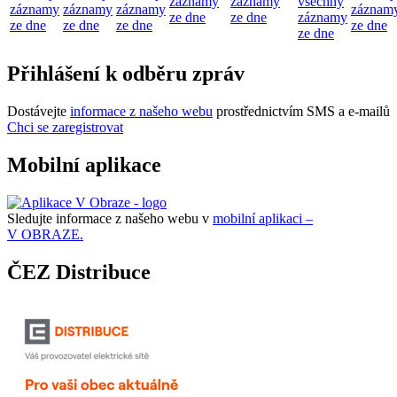
záznamy
záznamy
všechny
záznamy
záznamy
záznamy
záznam
ze dne
ze dne
záznamy
ze dne
ze dne
ze dne
ze dne
ze dne
Přihlášení k odběru zpráv
Dostávejte
informace z našeho webu
prostřednictvím SMS a e-mailů
Chci se zaregistrovat
Mobilní aplikace
Sledujte informace z našeho webu v
mobilní aplikaci –
V OBRAZE.
ČEZ Distribuce