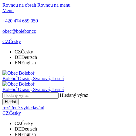
Rovnou na obsah
Rovnou na menu
Menu
+420 474 659 059
obec@bolebor.cz
CZ
Česky
CZ
Česky
DE
Deutsch
EN
English
Boleboř
Orasín, Svahová, Lesná
Boleboř
Orasín, Svahová, Lesná
Hledaný výraz
Hledat
rozšířené vyhledávání
CZ
Česky
CZ
Česky
DE
Deutsch
EN
English