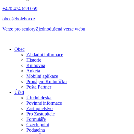
+420 474 659 059
obec@bolebor.cz
Verze pro seniory
Zjednodušená verze webu
Obec
Základní informace
Historie
Knihovna
Anketa
Mobilní aplikace
Pronájem Kulturáčku
Pošta Partner
Úřad
Úřední deska
Povinné informace
Zastupitelstvo
Pro Zastupitele
Formuláře
Czech point
Podatelna