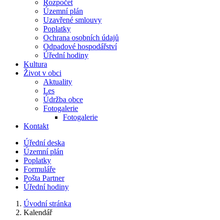
Rozpočet
Územní plán
Uzavřené smlouvy
Poplatky
Ochrana osobních údajů
Odpadové hospodářství
Úřední hodiny
Kultura
Život v obci
Aktuality
Les
Údržba obce
Fotogalerie
Fotogalerie
Kontakt
Úřední deska
Územní plán
Poplatky
Formuláře
Pošta Partner
Úřední hodiny
Úvodní stránka
Kalendář