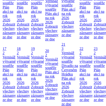
Vernisáž
výtvarné
soutěže
soutěže
soutěže
soutěže
soutěže
výtvarné
soutěže
Plán
Plán
Plán
Plán
Plán
soutěže
Plán akcí
akcí na
akcí na
akcí na
akcí na
akcí na
Plán akcí
na rok
rok
rok
rok
rok
rok
na rok
2026
2026
2026
2026
2026
2026
2026
Zobrazit
Zobrazit
Zobrazit
Zobrazit
Zobrazit
Zobrazi
Zobrazit
všechny
všechny
všechny
všechny
všechny
všechny
všechny
záznamy
záznamy
záznamy
záznamy
záznamy
záznam
záznamy
ze dne
ze dne
ze dne
ze dne
ze dne
ze dne
ze dne
21
17
18
19
3
22
23
20
2
2
2
Vernisáž
2
2
2
Vernisáž
Vernisáž
Vernisáž
výtvarné
Vernisáž
Vernisá
Vernisáž
výtvarné
výtvarné
výtvarné
soutěže
výtvarné
výtvarn
výtvarné
soutěže
soutěže
soutěže
Divadlo na
soutěže
soutěže
soutěže
Plán
Plán
Plán
Červeném
Plán
Plán
Plán akcí
akcí na
akcí na
akcí na
Hrádku
akcí na
akcí na
na rok
rok
rok
rok
Plán akcí
rok
rok
2026
2026
2026
2026
na rok
2026
2026
Zobrazit
Zobrazit
Zobrazit
Zobrazit
2026
Zobrazit
Zobrazi
všechny
všechny
všechny
všechny
Zobrazit
všechny
všechny
záznamy
záznamy
záznamy
záznamy
všechny
záznamy
záznam
ze dne
ze dne
ze dne
ze dne
záznamy
ze dne
ze dne
ze dne