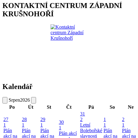
KONTAKTNÍ CENTRUM ZÁPADNÍ
KRUŠNOHOŘÍ
Kalendář
Srpen
2026
Po
Út
St
Čt
Pá
So
Ne
31
27
28
29
2
1
2
30
1
1
1
Letní
1
1
1
Plán
Plán
Plán
Bolebořské
Plán
Plán
Plán akcí
akcí na
akcí na
akcí na
slavnosti
akcí na
akcí na