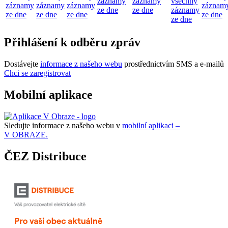
záznamy
záznamy
všechny
záznamy
záznamy
záznamy
záznam
ze dne
ze dne
záznamy
ze dne
ze dne
ze dne
ze dne
ze dne
Přihlášení k odběru zpráv
Dostávejte
informace z našeho webu
prostřednictvím SMS a e-mailů
Chci se zaregistrovat
Mobilní aplikace
Sledujte informace z našeho webu v
mobilní aplikaci –
V OBRAZE.
ČEZ Distribuce