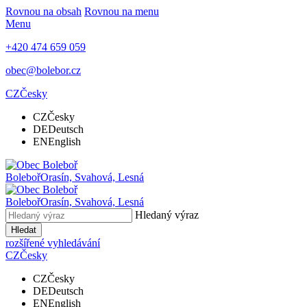
Rovnou na obsah
Rovnou na menu
Menu
+420 474 659 059
obec@bolebor.cz
CZ
Česky
CZ
Česky
DE
Deutsch
EN
English
Boleboř
Orasín, Svahová, Lesná
Boleboř
Orasín, Svahová, Lesná
Hledaný výraz
Hledat
rozšířené vyhledávání
CZ
Česky
CZ
Česky
DE
Deutsch
EN
English