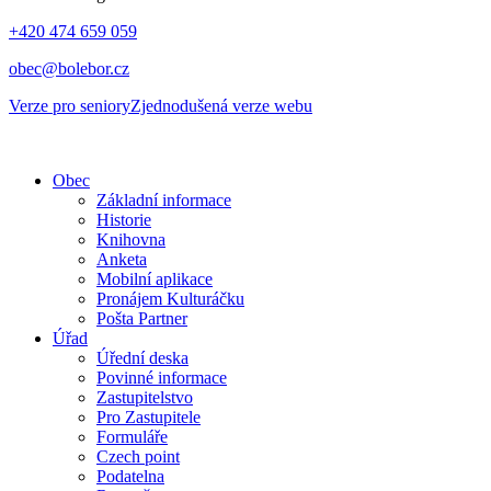
+420 474 659 059
obec@bolebor.cz
Verze pro seniory
Zjednodušená verze webu
Obec
Základní informace
Historie
Knihovna
Anketa
Mobilní aplikace
Pronájem Kulturáčku
Pošta Partner
Úřad
Úřední deska
Povinné informace
Zastupitelstvo
Pro Zastupitele
Formuláře
Czech point
Podatelna